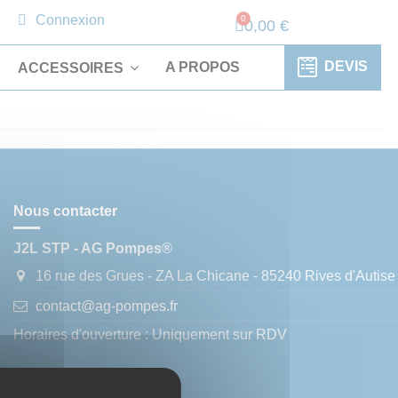
Connexion
0,00 €
DEVIS
A PROPOS
ACCESSOIRES
Nous contacter
J2L STP - AG Pompes®
16 rue des Grues - ZA La Chicane - 85240 Rives d'Autise
contact@ag-pompes.fr
Horaires d'ouverture : Uniquement sur RDV