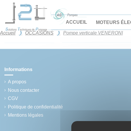
Panneau de gestion des cookies
ACCUEIL
MOTEURS ÉLE
Accueil
OCCASIONS
Pompe verticale VENERONI
Informations
A propos
Nous contacter
CGV
Politique de confidentialité
Mentions légales