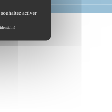
 souhaitez activer
identialité