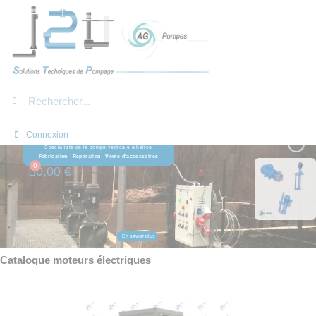
Panneau de gestion des cookies
Connexion
S
p
é
c
i
a
l
i
s
t
e
d
e
l
a
p
o
m
p
e
v
e
r
t
i
c
a
l
e
à
h
é
l
i
c
e
F
a
b
r
i
c
a
t
i
o
n
-
R
é
p
a
r
a
t
i
o
n
-
V
e
n
t
e
d
'
a
c
c
e
s
s
o
i
r
e
s
0,00 €
E
n
s
a
v
o
i
r
p
l
u
s
Catalogue moteurs électriques