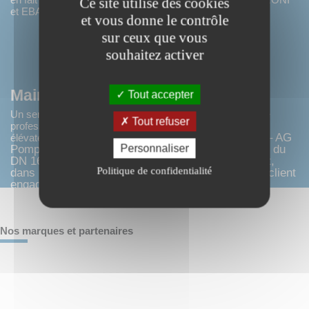
Ce site utilise des cookies
et EBARA
et vous donne le contrôle
sur ceux que vous
souhaitez activer
Maintenance et SAV
Tout accepter
Un service réactif aux exploitants de stations de pompage
Tout refuser
professionnels utilisant principalement des pompes ou
J2L STP – AG
élévateurs à hélices, en eau douce ou de mer.
Personnaliser
Pompes® dispose d’un parc de pompes verticales du
DN 160 au DN 350, de moteurs électriques de prêt,
Politique de confidentialité
dans le but d’aider lorsque c’est possible, chaque client
engagé à nos côtés
Nos marques et partenaires