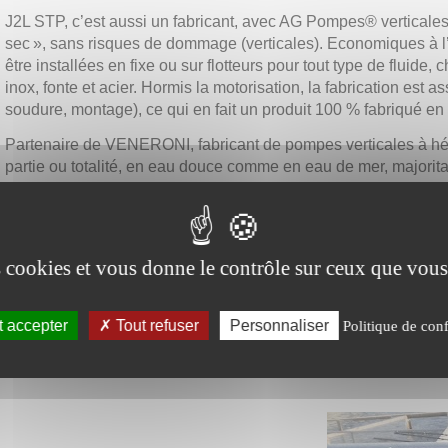
J2L STP, c’est aussi un fabricant, avec AG Pompes® verticale
sec », sans risques de dommage (verticales). Economiques à l’
être installées en fixe ou sur flotteurs pour tout type de fluide
inox, fonte et acier. Hormis la motorisation, la fabrication est 
soudure, montage), ce qui en fait un produit 100 % fabriqué e
Partenaire de VENERONI, fabricant de pompes verticales à hél
partie ou totalité, en eau douce comme en eau de mer, majorit
C’est pourquoi J2L STP – AG Pompes® stocke et distribue, ou
pièces de rechange d’origine des modèles E15 à E50 (eau dou
En dehors de ces principales marques, EBARA vient compléter
es cookies et vous donne le contrôle sur ceux que vous
rapport qualité/prix, la pertinence des données techniques.
 accepter
Tout refuser
Personnaliser
Politique de conf