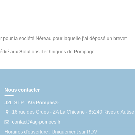
 pour la société Néreau pour laquelle j’ai déposé un brevet
dédié aux
S
olutions
T
echniques de
P
ompage​
Nous contacter
J2L STP - AG Pompes®
16 rue des Grues - ZA La Chicane - 85240 Rives d'Autise
contact@ag-pompes.fr
Horaires d'ouverture : Uniquement sur RDV