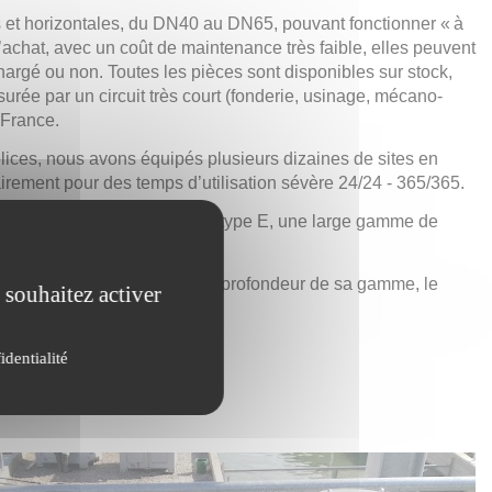
s et horizontales, du DN40 au DN65, pouvant fonctionner « à
achat, avec un coût de maintenance très faible, elles peuvent
, chargé ou non. Toutes les pièces sont disponibles sur stock,
assurée par un circuit très court (fonderie, usinage, mécano-
n France.
ices, nous avons équipés plusieurs dizaines de sites en
airement pour des temps d’utilisation sévère 24/24 - 365/365.
tre les pompes verticales de type E, une large gamme de
ce et eau de mer).
 l’offre de pompage, pour la profondeur de sa gamme, le
 souhaitez activer
identialité