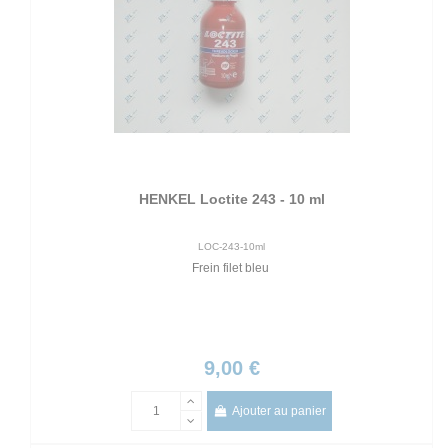
HENKEL Loctite 243 - 10 ml
LOC-243-10ml
Frein filet bleu
9,00 €
Ajouter au panier