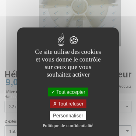
Ce site utilise des cookies
et vous donne le contrôle
sur ceux que vous
Hélice refroidissement moteur
souhaitez activer
9,00 €
HT
En stock
2 Produits
Tout accepter
Hélice refroidissement adaptable aux moteurs électriques
Hauteur (pales comprises)
Tout refuser
Personnaliser
Ø extérieur
Politique de confidentialité