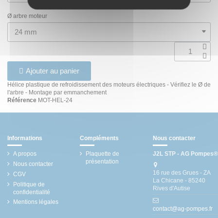
Ø arbre moteur
Ajouter au panier
Hélice plastique de refroidissement des moteurs électriques - Vérifiez le Ø de
l'arbre - Montage par emmanchement
Référence
MOT-HEL-24
Informations
Compléments
Nous contacter
A propos
Plaquette de
J2L STP - AG Pompes®
présentation
Nous contacter
16 rue des Grues - ZA
CGV
La Chicane - 85240
Politique de
Rives d'Autise
confidentialité
Mentions légales
contact@ag-pompes.fr