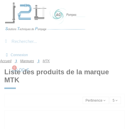
Panneau de gestion des cookies
Connexion
Accueil
Marques
MTK
0,00 €
Liste des produits de la marque
MTK
Pertinence
5