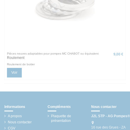
Pièces neuves adaptables pour pompes MC CHABOT ou équivalent
9,00 €
Roulement
Roulement de boitier
Voir
Informations
Compléments
Nous contacter
A propos
Plaquette de
J2L STP - AG Pompes®
présentation
Nous contacter
16 rue des Grues - ZA
CGV