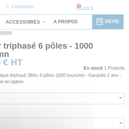
Connexion
0,00 €
DEVIS
A PROPOS
ACCESSOIRES
urs/mn
 triphasé 6 pôles - 1000
/mn
 €
HT
En stock
1 Produits
ique triphasé 380v, 6 pôles 1000 tours/mn - Garantie 2 ans -
e en option