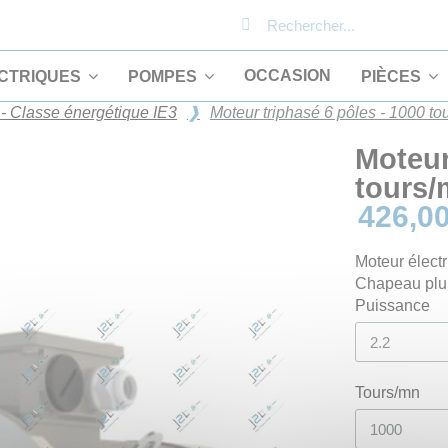
OCCASION
CTRIQUES
POMPES
PIÈCES
 - Classe énergétique IE3
Moteur triphasé 6 pôles - 1000 to
Moteur
tours
426,00
Moteur électr
Chapeau plui
Puissance
Tours/mn