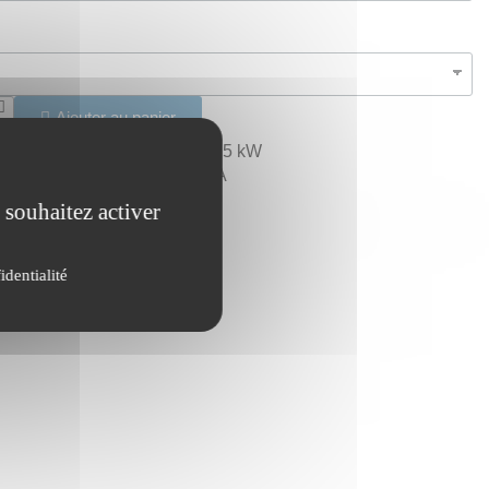
Ajouter au panier
hrone 6 pôles de 2,2 kW à 7,5 kW
OT-2,2-6P-112-380-IE3-B5-A
 souhaitez activer
identialité