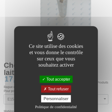
Ce site utilise des cookies
et vous donne le contrôle
sur ceux que vous
Chemise d'arbre
souhaitez activer
laiton/chrome ou inox 316L
17,30 €
HT
Tout accepter
En stock
4 Produits
Bague entre arbre et coussinet
Tout refuser
Pour pompe
Personnaliser
Politique de confidentialité
Matière