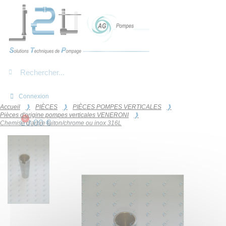
Panneau de gestion des cookies
Connexion
Accueil
PIÈCES
PIÈCES POMPES VERTICALES
Pièces d'origine pompes verticales VENERONI
0,00 €
Chemise d'arbre laiton/chrome ou inox 316L