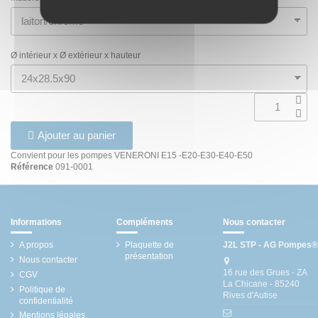
Ø intérieur x Ø extérieur x hauteur
Ajouter au panier
Convient pour les pompes VENERONI E15 -E20-E30-E40-E50
Référence
091-0001
Informations
Compléments
Nous contacter
A propos
Plaquette de
J2L STP - AG Pompes®
présentation
Nous contacter
16 rue des Grues - ZA
CGV
La Chicane - 85240
Politique de
Rives d'Autise
confidentialité
Mentions légales