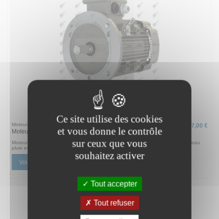
Ce site utilise des cookies
Moteurs triphasés - Classe énergétique IE3
257,00 €
et vous donne le contrôle
Moteur triphasé 4 pôles - 1500 tours/mn
sur ceux que vous
Moteur électrique triphasé 380v, 4 pôles 1500 tours/mn - Garantie 2 ans - Chapeau
pluie en option
souhaitez activer
Voir
Tout accepter
Tout refuser